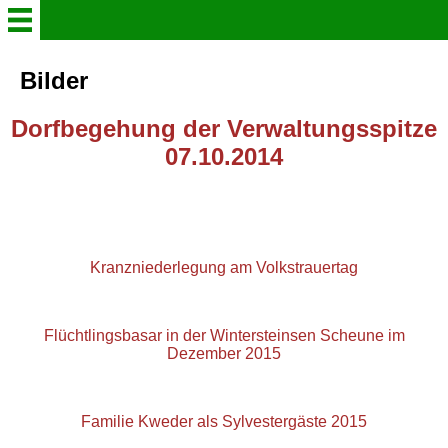
Willkommen
Bilder
Dorfbegehung der Verwaltungsspitze
Aktuelles
07.10.2014
Mitgliederzugang
Chronik
Kranzniederlegung am Volkstrauertag
Fotos
Flüchtlingsbasar in der Wintersteinsen Scheune im
Dezember 2015
Feuerwehr
Jugendfeuerwehr
Familie Kweder als Sylvestergäste 2015