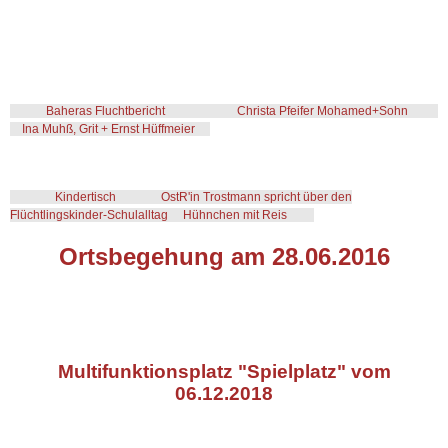
Hundeschule
Kirche
Baheras Fluchtbericht
Christa Pfeifer Mohamed+Sohn
Ina Muhß, Grit + Ernst Hüffmeier
Kindergarten
Kindertisch
OstR'in Trostmann spricht über den
Ortsbeirat
Flüchtlingskinder-Schulalltag
Hühnchen mit Reis
Ortsbegehung am 28.06.2016
Touristik
Unternehmen
Multifunktionsplatz "Spielplatz" vom
Linkliste
06.12.2018
Kontakt / Spendenkonto