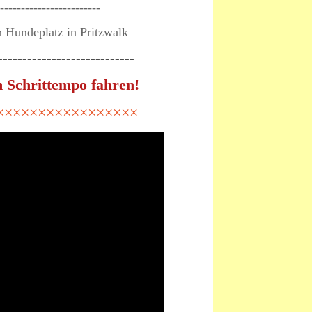
------------------------
en Hundeplatz in Pritzwalk
----------------------------
 Schrittempo fahren!
×××××××××××××××××