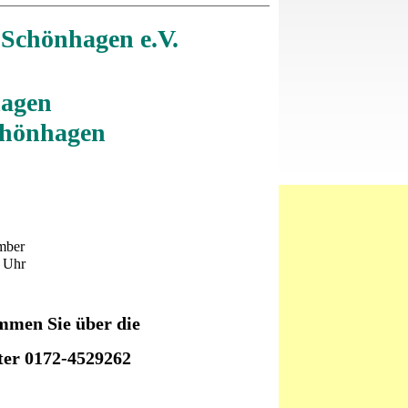
 Schönhagen e.V.
hagen
chönhagen
mber
 Uhr
ommen Sie über die
er 0172-4529262