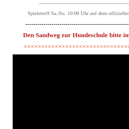
----------------------------------------------------
Spieletreff Sa./So. 10:00 Uhr auf dem offiziell
---------------------------------------------------
Den Sandweg zur Hundeschule bitte im
××××××××××××××××××××××××××××××